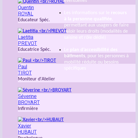
éventuelles
Quentin
ROYAL
Les informations sur le
recours
à la personne qualifiée
,
Educateur Spéc.
permettant aux usagers de faire
valoir leurs droits (modalités de
Laetitia
saisine et rôle dédié)
PREVOT
Educatrice Spéc.
Le
plan d’accessibilité des
bâtiments
, pour les personnes à
mobilité réduite ou besoins
Paul
spécifiques
TIROT
Moniteur d'Atelier
Séverine
BROYART
Infirmière
Xavier
HUBAUT