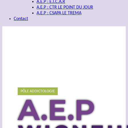
A.E.P : E.I.C.A.R
A.E.P : CTR LE POINT DU JOUR
A.E.P : CSAPA LE TREMA
Contact
PÔLE ADDICTOLOGIE
A.E.P