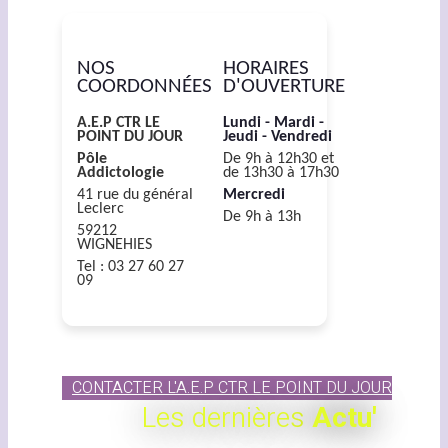
NOS
HORAIRES
COORDONNÉES
D'OUVERTURE
A.E.P CTR LE
Lundi - Mardi -
POINT DU JOUR
Jeudi - Vendredi
Pôle
De 9h à 12h30 et
Addictologie
de 13h30 à 17h30
41 rue du général
Mercredi
Leclerc
De 9h à 13h
59212
WIGNEHIES
Tel : 03 27 60 27
09
CONTACTER L'A.E.P CTR LE POINT DU JOUR
Les dernières
Actu'