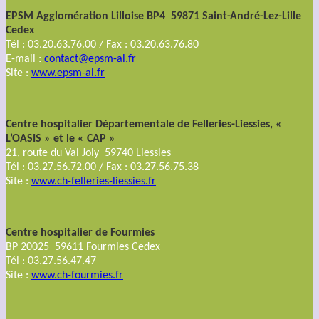
EPSM Agglomération Lilloise BP4 59871 Saint-André-Lez-Lille
Cedex
Tél : 03.20.63.76.00 / Fax : 03.20.63.76.80
E-mail :
contact@epsm-al.fr
Site :
www.epsm-al.fr
Centre hospitalier Départementale de Felleries-Liessies, «
L’OASIS » et le « CAP »
21, route du Val Joly 59740 Liessies
Tél : 03.27.56.72.00 / Fax : 03.27.56.75.38
Site :
www.ch-felleries-liessies.fr
Centre hospitalier de Fourmies
BP 20025 59611 Fourmies Cedex
Tél : 03.27.56.47.47
Site :
www.ch-fourmies.fr